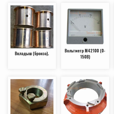
Вольтметр М42100 (0-
Вкладыш (бронза).
150В)