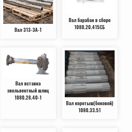
Вал барабан в сборе
1080.20.415СБ
Вал 313-3А-1
Вал вставка
эвольвентный шлиц
1080.28.40-1
Вал коротыш(боковой)
1080.33.51