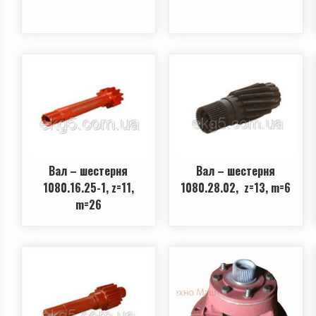
Вал – шестерня
Вал – шестерня
1080.16.25-1, z=11,
1080.28.02, z=13, m=6
m=26