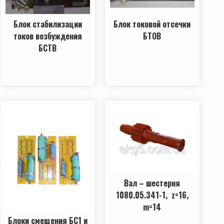
Блок стабилизации
Блок токовой отсечки
токов возбуждения
БТОВ
БСТВ
Вал – шестерня
1080.05.341-1, z=16,
m=14
Блоки смещения БС1 и