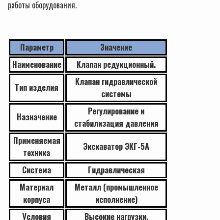
работы оборудования.
Параметр
Значение
Наименование
Клапан редукционный.
Клапан гидравлической
Тип изделия
системы
Регулирование и
Назначение
стабилизация давления
Применяемая
Экскаватор ЭКГ-5А
техника
Система
Гидравлическая
Материал
Металл (промышленное
корпуса
исполнение)
Условия
Высокие нагрузки,