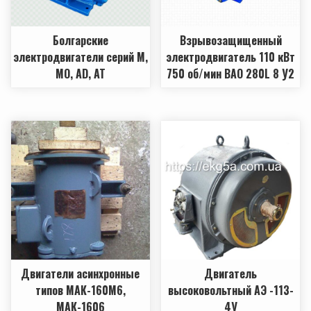
Болгарские
Взрывозащищенный
электродвигатели серий М,
электродвигатель 110 кВт
МО, AD, AT
750 об/мин ВАО 280L 8 У2
Двигатели асинхронные
Двигатель
типов МАК-160М6,
высоковольтный АЭ -113-
МАК-1606
4У