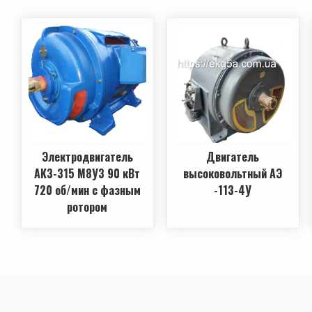
Электродвигатель
Двигатель
АКЗ-315 М8У3 90 кВт
высоковольтный АЭ
720 об/мин с фазным
-113-4У
ротором