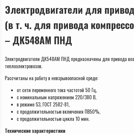
Электродвигатели для приво
(в т. ч. для привода компресс
– ДК548АМ ПНД
Электродвигатели ДК548АМ ПНД предназначены для привода возду
теплоэлектровозов.
Рассчитаны на работу в невзрывоопасной среде:
от сети переменного тока частотой 50 Гц,
с номинальным напряжением 220/380 В,
в режиме S3, ГОСТ 2582-81,
с продолжительностью включения ПВ50%,
с продолжительностью цикла 10 мин.
Технические характеристики