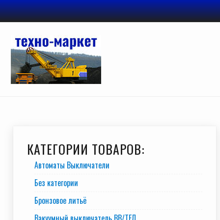
Перейти
к
содержимому
КАТЕГОРИИ ТОВАРОВ:
Автоматы Выключатели
Без категории
Бронзовое литьё
Вакуумный выключатель BB/TEЛ