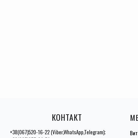
КОНТАКТ
М
+38(067)520-16-22 (Viber,WhatsApp,Telegram);
Вит