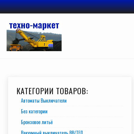
Перейти
к
содержимому
КАТЕГОРИИ ТОВАРОВ:
Автоматы Выключатели
Без категории
Бронзовое литьё
Вакуумный выключатель BB/TEЛ