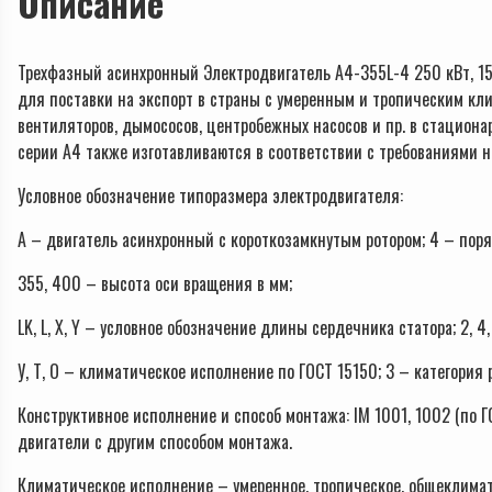
Описание
Трехфазный асинхронный Электродвигатель А4-355L-4 250 кВт, 15
для поставки на экспорт в страны с умеренным и тропическим к
вентиляторов, дымососов, центробежных насосов и пр. в стациона
серии А4 также изготавливаются в соответствии с требованиями
Условное обозначение типоразмера электродвигателя:
А – двигатель асинхронный с короткозамкнутым ротором; 4 – пор
355, 400 – высота оси вращения в мм;
LK, L, X, Y – условное обозначение длины сердечника статора; 2, 4
У, Т, О – климатическое исполнение по ГОСТ 15150; 3 – категория
Конструктивное исполнение и способ монтажа: IM 1001, 1002 (по 
двигатели с другим способом монтажа.
Климатическое исполнение – умеренное, тропическое, общеклиматич