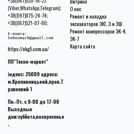
+38(067)520-16-22
Витрина
(Viber,WhatsApp,Telegram);
О нас
+38(097)075-24-74;
Ремонт и наладка
+38(067)521-07-80;
экскаваторов ЭКГ, Э и ЭШ
Ремонт компрессоров ЭК-4,
E-пошта
:
ЭК-7
tehnomach@gmail.com
Карта сайта
https://ekg5.com.ua/
ПП"Техно-маркет"
індекс: 25009 адреса:
м.Кропивницький,пров.Т
равневий 1
Пн.-Пт. с 8-00 до 17-00
Выходные
дни:суббота,воскресенье
.