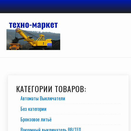
Перейти
к
содержимому
КАТЕГОРИИ ТОВАРОВ:
Автоматы Выключатели
Без категории
Бронзовое литьё
Вакуумный выключатель BB/TEЛ