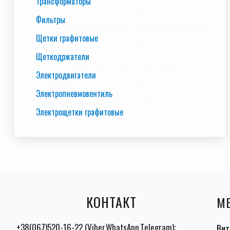
Трансформаторы
Фильтры
Щетки графитовые
Щеткодржатели
Электродвигатели
Электропневмовентиль
Электрощетки графитовые
КОНТАКТ
М
+38(067)520-16-22 (Viber,WhatsApp,Telegram);
Вит