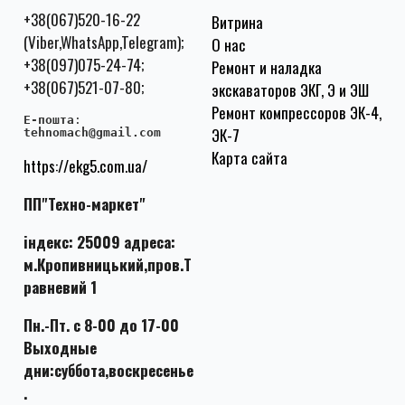
+38(067)520-16-22
Витрина
(Viber,WhatsApp,Telegram);
О нас
+38(097)075-24-74;
Ремонт и наладка
+38(067)521-07-80;
экскаваторов ЭКГ, Э и ЭШ
Ремонт компрессоров ЭК-4,
E-пошта
:
ЭК-7
tehnomach@gmail.com
Карта сайта
https://ekg5.com.ua/
ПП"Техно-маркет"
індекс: 25009 адреса:
м.Кропивницький,пров.Т
равневий 1
Пн.-Пт. с 8-00 до 17-00
Выходные
дни:суббота,воскресенье
.