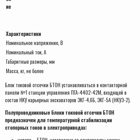
ие
Характеристики
Номинальное напряжение, В
Номинальный ток, А
Габаритные размеры, мм
Масса, кг, не более
Блок токовой отсечки БТОН устанавливаться в контакторной
панели №1 станции управления ПГА-4402-42М, входящей в
состав НКУ карьерных экскаваторов ЭКГ-4,6Б, ЭКГ-5А (НКУЭ-2).
Полупроводниковые блоки токовой отсечки БТОН
предназначен для температурной стабилизации
стопорных токов в электроприводах:
напора – БТОН, независимо от температуры машин.