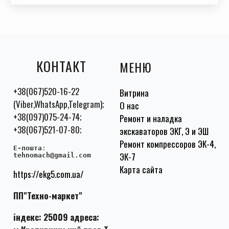
КОНТАКТ
МЕНЮ
+38(067)520-16-22
Витрина
(Viber,WhatsApp,Telegram);
О нас
+38(097)075-24-74;
Ремонт и наладка
+38(067)521-07-80;
экскаваторов ЭКГ, Э и ЭШ
Ремонт компрессоров ЭК-4,
E-пошта
:
ЭК-7
tehnomach@gmail.com
Карта сайта
https://ekg5.com.ua/
ПП"Техно-маркет"
індекс: 25009 адреса: