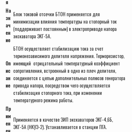
я
На
Блок токовой отсечки БТОН применяется для
зн
минимизации влияния температуры на стопорный ток
ач
(поддерживает постоянным) в электроприводе напора
ен
экскаватора ЭКГ-5А.
ие
БТОН осуществляет стабилизацию тока за счет
термонезависимого делителя напряжения. Терморезистор,
Оп
имеющий отрицательный температурный коэффициент
ис
сопротивления, встроенный в одно из плеч делителя,
ан
соединяется с цепью дополнительных полюсов генератора
ие
привода напора, посредством чего осуществляется
стабилизация стопорного тока, при изменении
температурного режима работы.
Пр
им
Применяется в качестве ЗИП экскаваторов ЭКГ-4,6Б,
ен
ЭКГ-5А (НКУЭ-2). Устанавливается в станции ПГА.
ен