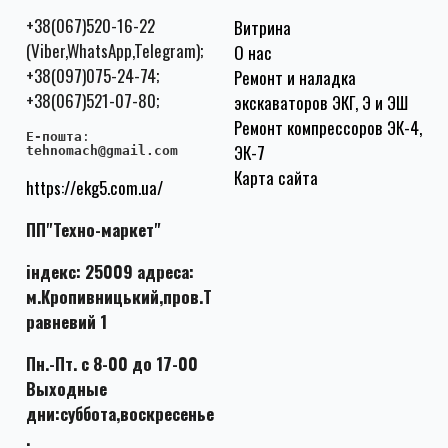
+38(067)520-16-22
Витрина
(Viber,WhatsApp,Telegram);
О нас
+38(097)075-24-74;
Ремонт и наладка
+38(067)521-07-80;
экскаваторов ЭКГ, Э и ЭШ
Ремонт компрессоров ЭК-4,
E-пошта
:
ЭК-7
tehnomach@gmail.com
Карта сайта
https://ekg5.com.ua/
ПП"Техно-маркет"
індекс: 25009 адреса:
м.Кропивницький,пров.Т
равневий 1
Пн.-Пт. с 8-00 до 17-00
Выходные
дни:суббота,воскресенье
.