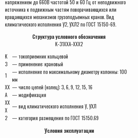
напряжением до 660В частотой 50 и 60 Гц от неподвижного
источника к подвижным частям поворачивающихся или
вращающихся механизмов грузоподъемных кранов. Вид
климатического исполнения У2, УХЛ2 по ГОСТ 15150-69.
Структура условного обозначения
К-31ХХА-ХХХ2
К
— токоприемник кольцевой
3
— применение: крановый
— исполнение по максимальному диаметру колонны: 100
1
мм
ХХ
— число цепей (колец): 3, 6, 9, 12, 15, 16
А
— модификация
ХХ
— вид климатического исполнения У, УХЛ
Х
2
— категория размещения по ГОСТ 15150.69
Условия эксплуатации