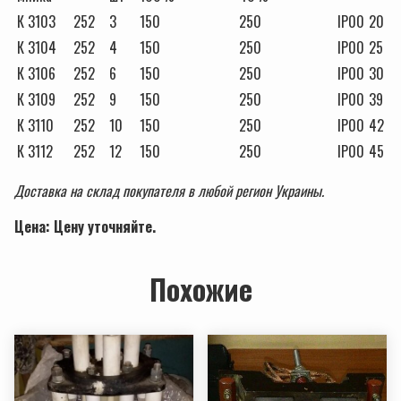
К 3103
252
3
150
250
IP00
20
К 3104
252
4
150
250
IP00
25
К 3106
252
6
150
250
IP00
30
К 3109
252
9
150
250
IP00
39
К 3110
252
10
150
250
IP00
42
К 3112
252
12
150
250
IP00
45
Доставка на склад покупателя в любой регион Украины.
Цена: Ценy уточняйте.
Похожие