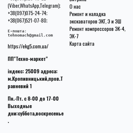
(Viber,WhatsApp,Telegram);
О нас
+38(097)075-24-74;
Ремонт и наладка
+38(067)521-07-80;
экскаваторов ЭКГ, Э и ЭШ
Ремонт компрессоров ЭК-4,
E-пошта
:
ЭК-7
tehnomach@gmail.com
Карта сайта
https://ekg5.com.ua/
ПП"Техно-маркет"
індекс: 25009 адреса:
м.Кропивницький,пров.Т
равневий 1
Пн.-Пт. с 8-00 до 17-00
Выходные
дни:суббота,воскресенье
.