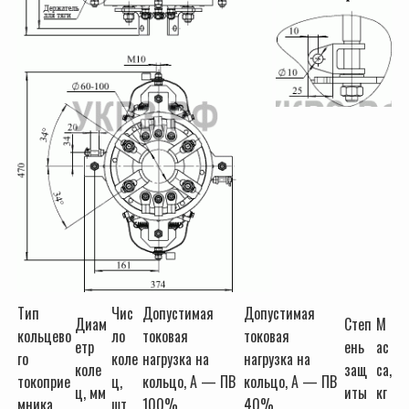
Тип
Чис
Допустимая
Допустимая
Диам
Степ
М
кольцево
ло
токовая
токовая
етр
ень
ас
го
коле
нагрузка на
нагрузка на
коле
защ
са,
токоприе
ц,
кольцо, А — ПВ
кольцо, А — ПВ
ц, мм
иты
кг
мника
шт
100%
40%