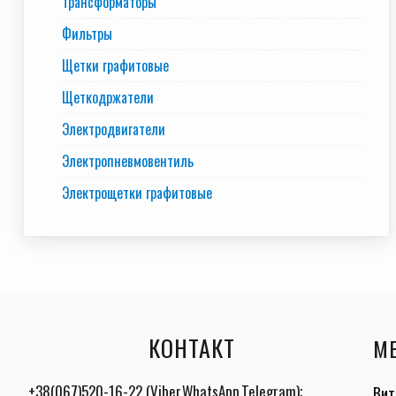
Трансформаторы
Фильтры
Щетки графитовые
Щеткодржатели
Электродвигатели
Электропневмовентиль
Электрощетки графитовые
КОНТАКТ
М
+38(067)520-16-22 (Viber,WhatsApp,Telegram);
Вит