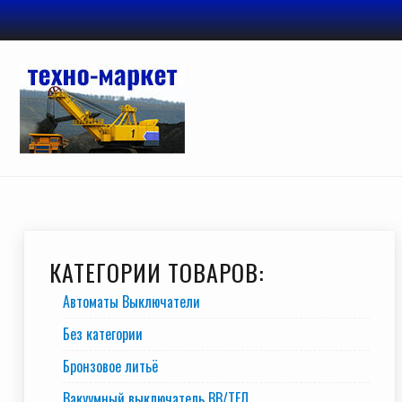
Перейти
к
содержимому
КАТЕГОРИИ ТОВАРОВ:
Автоматы Выключатели
Без категории
Бронзовое литьё
Вакуумный выключатель BB/TEЛ