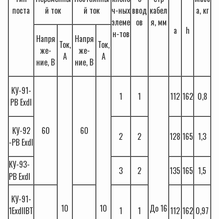
поста
й ток
й ток
ч-ных
ввод
кабел
а, кг
элеме
ов
я, мм
a
h
н-тов
Напря
Напря
Ток,
Ток,
же-
же-
А
А
ние, В
ние, В
КУ-91-
1
1
112
162
0,8
РВ ExdI
КУ-92
60
60
2
2
128
165
1,3
-РВ ExdI
КУ-93-
3
2
135
165
1,5
РВ ExdI
КУ-91-
10
10
До 16
1ExdIIВТ
1
1
112
162
0,97