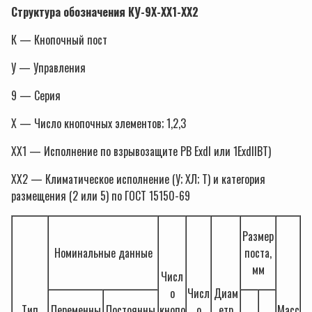
Структура обозначения КУ-9Х-ХХ1-ХХ2
К — Кнопочный пост
У — Управления
9 — Серия
Х — Число кнопочных элементов; 1,2,3
ХХ1 — Исполнение по взрывозащите РВ ExdI или 1ExdIIВТ)
ХХ2 — Климатическое исполнение (У; ХЛ; Т) и категория
размещения (2 или 5) по ГОСТ 15150-69
Размер
Номинальные данные
поста,
мм
Числ
о
Числ
Диам
Тип
Переменны
Постоянны
кнопо
о
етр
Масс