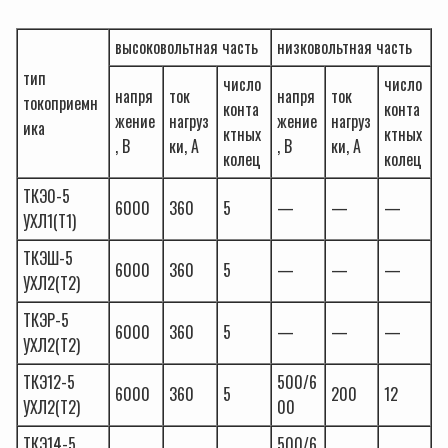
высоковольтная часть
низковольтная часть
тип
число
число
напря
ток
напря
ток
токоприемн
конта
конта
жение
нагруз
жение
нагруз
ика
ктных
ктных
, В
ки, А
, В
ки, А
колец
колец
ТКЭ0-5
6000
360
5
—
—
—
УХЛ1(Т1)
ТКЭШ-5
6000
360
5
—
—
—
УХЛ2(Т2)
ТКЭР-5
6000
360
5
—
—
—
УХЛ2(Т2)
ТКЭ12-5
500/6
6000
360
5
200
12
УХЛ2(Т2)
00
ТКЭ14-5
500/6