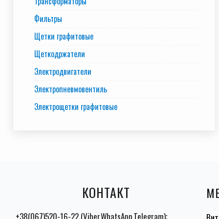
Трансформаторы
Фильтры
Щетки графитовые
Щеткодржатели
Электродвигатели
Электропневмовентиль
Электрощетки графитовые
КОНТАКТ
М
+38(067)520-16-22 (Viber,WhatsApp,Telegram);
Вит