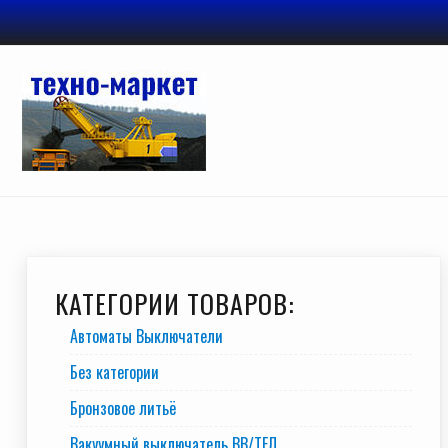
Перейти
к
содержимому
КАТЕГОРИИ ТОВАРОВ:
Автоматы Выключатели
Без категории
Бронзовое литьё
Вакуумный выключатель BB/TEЛ