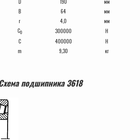
D
190
мм
В
64
мм
r
4,0
мм
C
300000
Н
0
C
400000
Н
m
9,30
кг
ика 3618