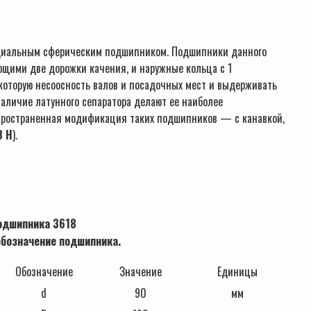
иальным сферическим подшипником. Подшипники данного
щими две дорожки качения, и наружные кольца с 1
которую несоосность валов и посадочных мест и выдерживать
наличие латунного сепаратора делают ее наиболее
пространенная модификация таких подшипников — с канавкой,
8 Н
).
одшипника 3618
бозначение подшипника.
Обозначение
Значение
Единицы
d
90
мм