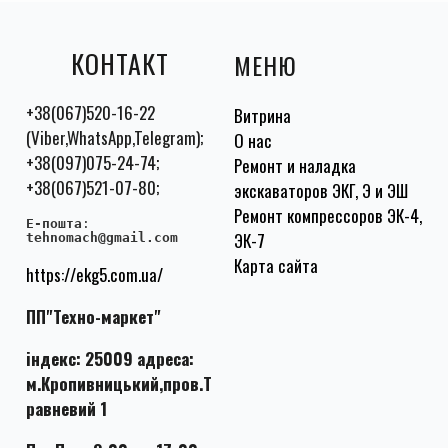
КОНТАКТ
МЕНЮ
+38(067)520-16-22
Витрина
(Viber,WhatsApp,Telegram);
О нас
+38(097)075-24-74;
Ремонт и наладка
+38(067)521-07-80;
экскаваторов ЭКГ, Э и ЭШ
Ремонт компрессоров ЭК-4,
E-пошта
:
ЭК-7
tehnomach@gmail.com
Карта сайта
https://ekg5.com.ua/
ПП"Техно-маркет"
індекс: 25009 адреса:
м.Кропивницький,пров.Т
равневий 1