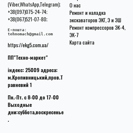
(Viber,WhatsApp,Telegram);
О нас
+38(097)075-24-74;
Ремонт и наладка
+38(067)521-07-80;
экскаваторов ЭКГ, Э и ЭШ
Ремонт компрессоров ЭК-4,
E-пошта
:
ЭК-7
tehnomach@gmail.com
Карта сайта
https://ekg5.com.ua/
ПП"Техно-маркет"
індекс: 25009 адреса:
м.Кропивницький,пров.Т
равневий 1
Пн.-Пт. с 8-00 до 17-00
Выходные
дни:суббота,воскресенье
.