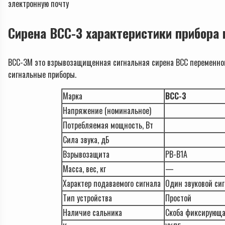
электронную почту
Сирена ВСС-3 характеристики прибора 
ВСС-3М это взрывозащищенная сигнальная сирена ВСС переменного
сигнальные приборы.
Марка
ВСС-3
Напряжение (номинальное)
Потребляемая мощность, Вт
Сила звука, дБ
Взрывозащита
РВ-В1А
Масса, вес, кг
—
Характер подаваемого сигнала
Один звуковой си
Тип устройства
Простой
Наличие сальника
Скоба фиксирующа