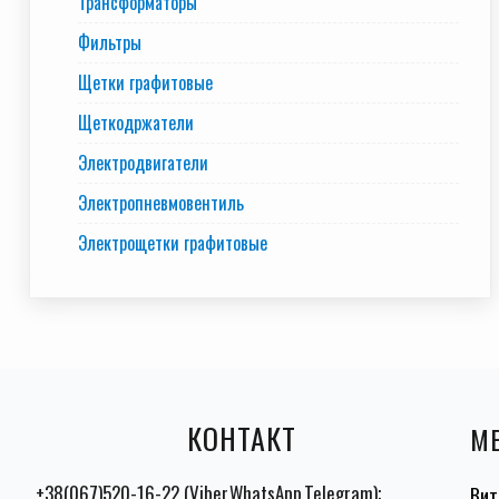
Трансформаторы
Фильтры
Щетки графитовые
Щеткодржатели
Электродвигатели
Электропневмовентиль
Электрощетки графитовые
КОНТАКТ
М
+38(067)520-16-22 (Viber,WhatsApp,Telegram);
Вит