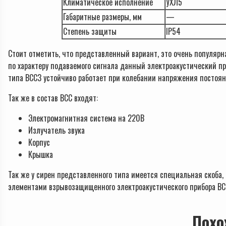
Климатическое исполнение
УХЛ5
Габаритные размеры, мм
—
Степень защиты
IP54
Стоит отметить, что представленный вариант, это очень популяр
по характеру подаваемого сигнала данный электроакустический при
типа ВСС3 устойчиво работает при колебании напряжения постоя
Так же в состав ВСС входят:
Электромагнитная система на 220В
Излучатель звука
Корпус
Крышка
Так же у сирен представленного типа имеется специальная скоб
элементами взрывозащищенного электроакустического прибора ВСС
Похо