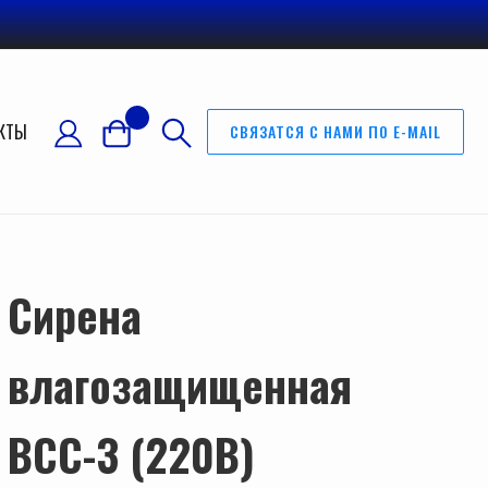
КТЫ
СВЯЗАТСЯ С НАМИ ПО E-MAIL
Сирена
влагозащищенная
ВСС-3 (220В)