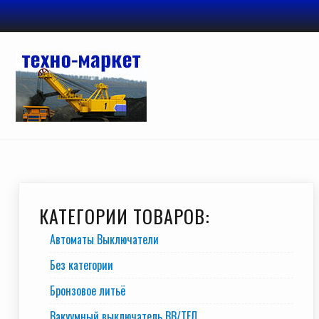
Перейти
к
содержимому
КАТЕГОРИИ ТОВАРОВ:
Автоматы Выключатели
Без категории
Бронзовое литьё
Вакуумный выключатель BB/TEЛ