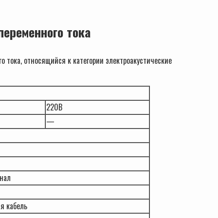
переменного тока
 тока, относящийся к категории электроакустические
220В
—
гнал
я кабель