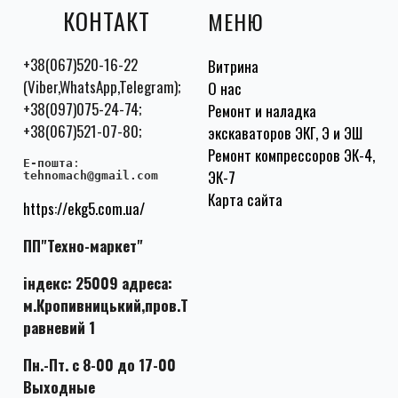
КОНТАКТ
МЕНЮ
+38(067)520-16-22
Витрина
(Viber,WhatsApp,Telegram);
О нас
+38(097)075-24-74;
Ремонт и наладка
+38(067)521-07-80;
экскаваторов ЭКГ, Э и ЭШ
Ремонт компрессоров ЭК-4,
E-пошта
:
ЭК-7
tehnomach@gmail.com
Карта сайта
https://ekg5.com.ua/
ПП"Техно-маркет"
індекс: 25009 адреса:
м.Кропивницький,пров.Т
равневий 1
Пн.-Пт. с 8-00 до 17-00
Выходные