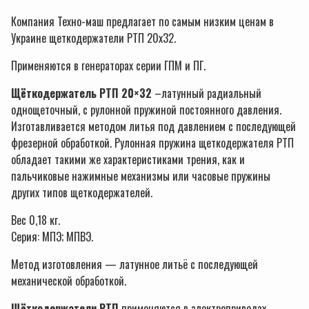
Компания Техно-маш предлагает по самым низким ценам в
Украине щеткодержатели РТП 20х32.
Применяются в генераторах серии ГПМ и ПГ.
Щёткод
ержатель РТП 20×32
–латунный радиальный
однощеточный, с рулонной пружиной постоянного давления.
Изготавливается методом литья под давлением с последующей
фрезерной обработкой. Рулонная пружина щеткодержателя РТП
обладает такими же характеристиками трения, как и
пальчиковые нажимные механизмы или часовые пружины
других типов щеткодержателей.
Вес 0,18 кг.
Серия: МПЭ; МПВЭ.
Метод изготовления — латунное литьё с последующей
механической обработкой.
Щёткодержатели РТП
применяются в электроприводах