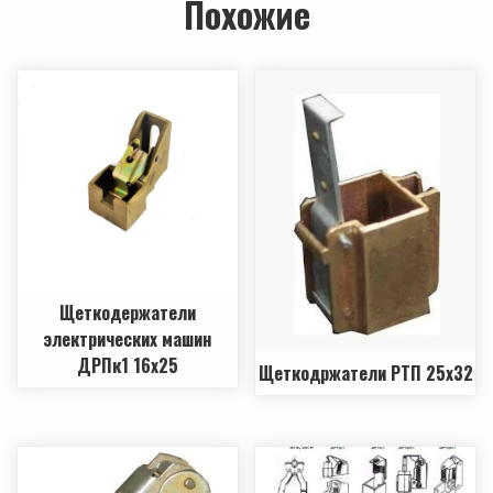
Похожие
Щеткодержатели
электрических машин
ДРПк1 16х25
Щеткодржатели РТП 25х32