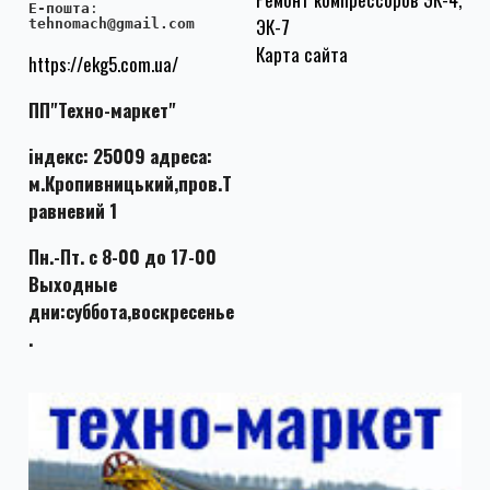
E-пошта
:
ЭК-7
tehnomach@gmail.com
Карта сайта
https://ekg5.com.ua/
ПП"Техно-маркет"
індекс: 25009 адреса:
м.Кропивницький,пров.Т
равневий 1
Пн.-Пт. с 8-00 до 17-00
Выходные
дни:суббота,воскресенье
.