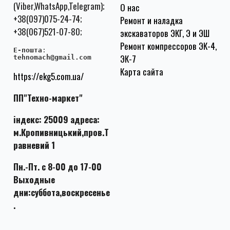
(Viber,WhatsApp,Telegram);
О нас
+38(097)075-24-74;
Ремонт и наладка
+38(067)521-07-80;
экскаваторов ЭКГ, Э и ЭШ
Ремонт компрессоров ЭК-4,
E-пошта
:
ЭК-7
tehnomach@gmail.com
Карта сайта
https://ekg5.com.ua/
ПП"Техно-маркет"
індекс: 25009 адреса:
м.Кропивницький,пров.Т
равневий 1
Пн.-Пт. с 8-00 до 17-00
Выходные
дни:суббота,воскресенье
.