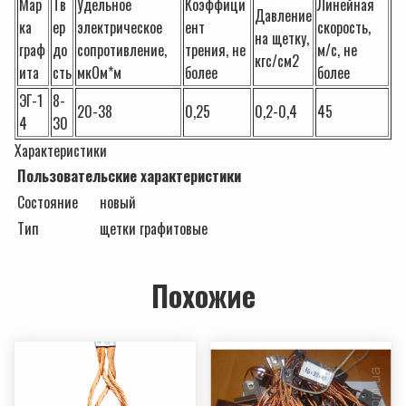
Мар
Тв
Удельное
Коэффици
Линейная
Давление
ка
ер
электрическое
ент
скорость,
на щетку,
граф
до
сопротивление,
трения, не
м/с, не
кгс/cм2
ита
сть
мкОм*м
более
более
ЭГ-1
8-
20-38
0,25
0,2-0,4
45
4
30
Характеристики
Пользовательские характеристики
Состояние
новый
Тип
щетки графитовые
Похожие