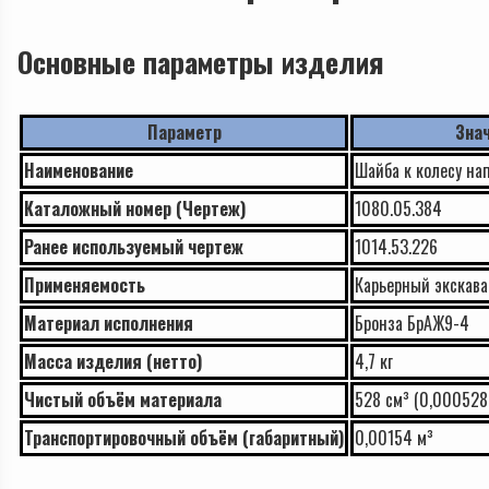
Основные параметры изделия
Параметр
Зна
Наименование
Шайба к колесу нап
Каталожный номер (Чертеж)
1080.05.384
Ранее используемый чертеж
1014.53.226
Применяемость
Карьерный экскава
Материал исполнения
Бронза БрАЖ9-4
Масса изделия (нетто)
4,7 кг
Чистый объём материала
528 см³ (0,000528
Транспортировочный объём (габаритный)
0,00154 м³