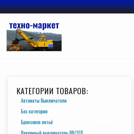
Перейти
к
содержимому
КАТЕГОРИИ ТОВАРОВ:
Автоматы Выключатели
Без категории
Бронзовое литьё
Вакуумный выключатель BB/TEЛ