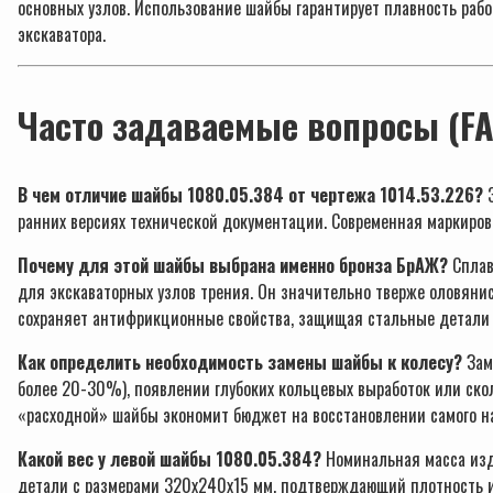
основных узлов. Использование шайбы гарантирует плавность ра
экскаватора.
Часто задаваемые вопросы (F
В чем отличие шайбы 1080.05.384 от чертежа 1014.53.226?
Э
ранних версиях технической документации. Современная маркиров
Почему для этой шайбы выбрана именно бронза БрАЖ?
Сплав
для экскаваторных узлов трения. Он значительно тверже оловянис
сохраняет антифрикционные свойства, защищая стальные детали 
Как определить необходимость замены шайбы к колесу?
Зам
более 20-30%), появлении глубоких кольцевых выработок или ско
«расходной» шайбы экономит бюджет на восстановлении самого на
Какой вес у левой шайбы 1080.05.384?
Номинальная масса изде
детали с размерами 320х240х15 мм, подтверждающий плотность и