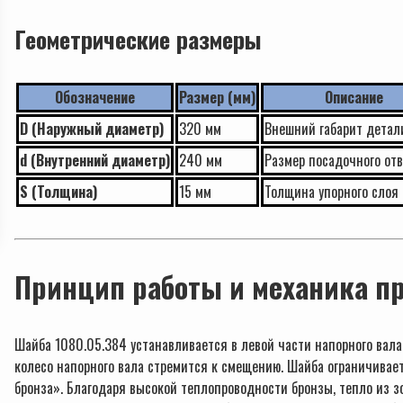
Геометрические размеры
Обозначение
Размер (мм)
Описание
D (Наружный диаметр)
320 мм
Внешний габарит детал
d (Внутренний диаметр)
240 мм
Размер посадочного от
S (Толщина)
15 мм
Толщина упорного слоя
Принцип работы и механика п
Шайба 1080.05.384 устанавливается в левой части напорного вала.
колесо напорного вала стремится к смещению. Шайба ограничивае
бронза». Благодаря высокой теплопроводности бронзы, тепло из 