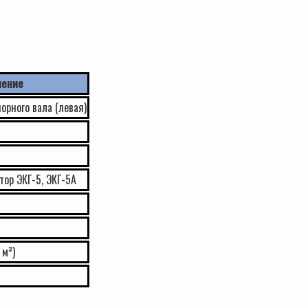
чение
орного вала (левая)
тор ЭКГ-5, ЭКГ-5А
 м³)