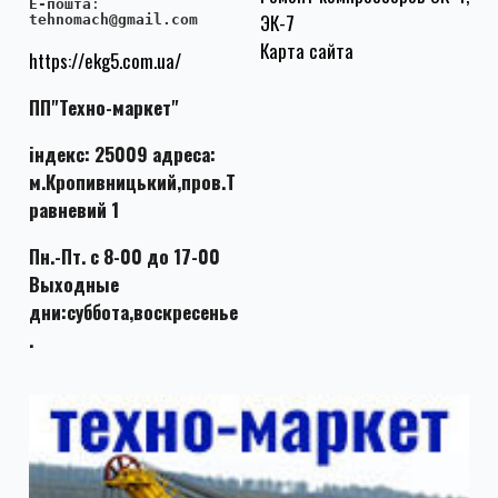
E-пошта
:
ЭК-7
tehnomach@gmail.com
Карта сайта
https://ekg5.com.ua/
ПП"Техно-маркет"
індекс: 25009 адреса:
м.Кропивницький,пров.Т
равневий 1
Пн.-Пт. с 8-00 до 17-00
Выходные
дни:суббота,воскресенье
.