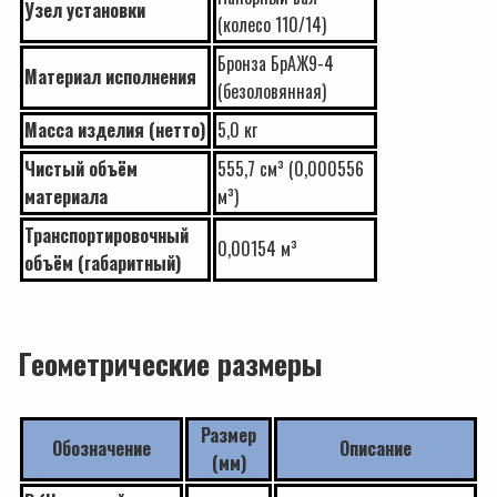
Узел установки
(колесо 110/14)
Бронза БрАЖ9-4
Материал исполнения
(безоловянная)
Масса изделия (нетто)
5,0 кг
Чистый объём
555,7 см³ (0,000556
материала
м³)
Транспортировочный
0,00154 м³
объём (габаритный)
Геометрические размеры
Размер
Обозначение
Описание
(мм)