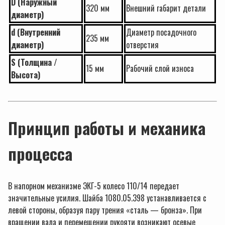
D (Наружный
320 мм
Внешний габарит детали
диаметр)
d (Внутренний
Диаметр посадочного
235 мм
диаметр)
отверстия
S (Толщина /
15 мм
Рабочий слой износа
Высота)
Принцип работы и механика
процесса
В напорном механизме ЭКГ-5 колесо 110/14 передает
значительные усилия. Шайба 1080.05.398 устанавливается с
левой стороны, образуя пару трения «сталь — бронза». При
вращении вала и перемещении рукояти возникают осевые