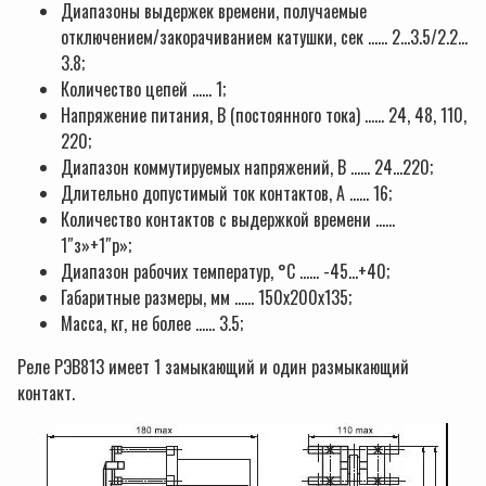
Диапазоны выдержек времени, получаемые
отключением/закорачиванием катушки, сек …… 2…3.5/2.2…
3.8;
Количество цепей …… 1;
Напряжение питания, В (постоянного тока) …… 24, 48, 110,
220;
Диапазон коммутируемых напряжений, В …… 24…220;
Длительно допустимый ток контактов, А …… 16;
Количество контактов с выдержкой времени ……
1″з»+1″р»;
Диапазон рабочих температур, °С …… -45…+40;
Габаритные размеры, мм …… 150х200х135;
Масса, кг, не более …… 3.5;
Реле РЭВ813 имеет 1 замыкающий и один размыкающий
контакт.