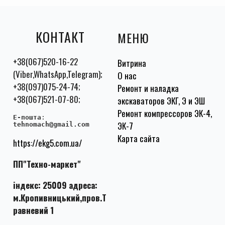
КОНТАКТ
МЕНЮ
+38(067)520-16-22
Витрина
(Viber,WhatsApp,Telegram);
О нас
+38(097)075-24-74;
Ремонт и наладка
+38(067)521-07-80;
экскаваторов ЭКГ, Э и ЭШ
Ремонт компрессоров ЭК-4,
E-пошта
:
ЭК-7
tehnomach@gmail.com
Карта сайта
https://ekg5.com.ua/
ПП"Техно-маркет"
індекс: 25009 адреса:
м.Кропивницький,пров.Т
равневий 1