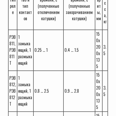
с
рел
тип
(полученные
(полученные
ит
с
е
контакт
отключением
закорачиванием
ы,
а,
ов
катушки)
катушки)
мм
кг
15
РЭВ
1
0х
811,
замыка
20
3.
РЭВ
ющий, 1
0.25 … 1
0.4 … 1.5
0х
5
811
размыка
13
Т
ющий
5
15
РЭВ
1
0х
812,
замыка
20
3.
РЭВ
ющий, 1
0.8 … 2.5
0.9 … 2.8
0х
5
812
размыка
13
Т
ющий
5
15