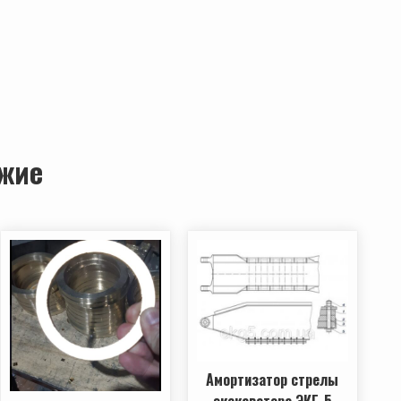
жие
Амортизатор стрелы
экскаватора ЭКГ-5