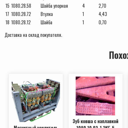
15
1080.28.58
Шайба упорная
4
2,70
17
1080.28.72
Втулка
1
4,43
18
1080.28.12
Шайба
1
0,70
Доставка на склад покупателя.
Похо
Зуб ковша с наплавкой
Магнитный усилитель
1080.10.02-1 ЭКГ-5