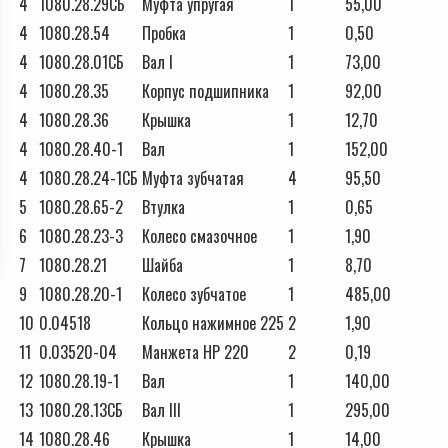
4
1080.28.29СБ
Муфта упругая
1
55,00
4
1080.28.54
Пробка
1
0,50
4
1080.28.01СБ
Вал I
1
73,00
4
1080.28.35
Корпус подшипника
1
92,00
4
1080.28.36
Крышка
1
12,70
4
1080.28.40-1
Вал
1
152,00
4
1080.28.24-1СБ
Муфта зубчатая
4
95,50
5
1080.28.65-2
Втулка
1
0,65
6
1080.28.23-3
Колесо смазочное
1
1,90
7
1080.28.21
Шайба
1
8,70
9
1080.28.20-1
Колесо зубчатое
1
485,00
10
0.04518
Кольцо нажимное 225
2
1,90
11
0.03520-04
Манжета НР 220
2
0,19
12
1080.28.19-1
Вал
1
140,00
13
1080.28.13СБ
Вал III
1
295,00
14
1080.28.46
Крышка
1
14,00