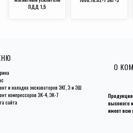
ПДД 1,5
ЕНЮ
О КО
рина
ас
онт и наладка экскаваторов ЭКГ, Э и ЭШ
онт компрессоров ЭК-4, ЭК-7
Продукция
та сайта
высокого к
имеет всю