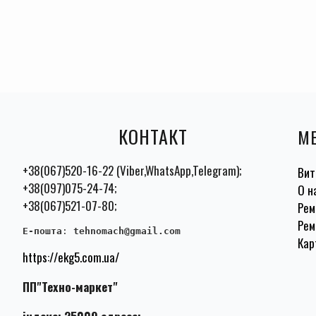
КОНТАКТ
М
+38(067)520-16-22 (Viber,WhatsApp,Telegram);
Вит
+38(097)075-24-74;
О н
+38(067)521-07-80;
Рем
Рем
E-пошта
:
 tehnomach@gmail.com
Кар
https://ekg5.com.ua/
ПП"Техно-маркет"