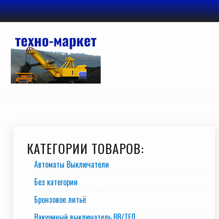
Перейти
к
содержимому
КАТЕГОРИИ ТОВАРОВ:
Автоматы Выключатели
Без категории
Бронзовое литьё
Вакуумный выключатель BB/TEЛ