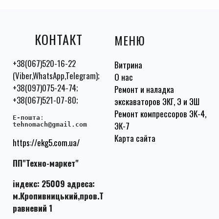
КОНТАКТ
МЕНЮ
+38(067)520-16-22
Витрина
(Viber,WhatsApp,Telegram);
О нас
+38(097)075-24-74;
Ремонт и наладка
+38(067)521-07-80;
экскаваторов ЭКГ, Э и ЭШ
Ремонт компрессоров ЭК-4,
E-пошта
:
ЭК-7
tehnomach@gmail.com
Карта сайта
https://ekg5.com.ua/
ПП"Техно-маркет"
індекс: 25009 адреса:
м.Кропивницький,пров.Т
равневий 1