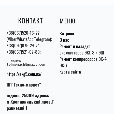
КОНТАКТ
МЕНЮ
+38(067)520-16-22
Витрина
(Viber,WhatsApp,Telegram);
О нас
+38(097)075-24-74;
Ремонт и наладка
+38(067)521-07-80;
экскаваторов ЭКГ, Э и ЭШ
Ремонт компрессоров ЭК-4,
E-пошта
:
ЭК-7
tehnomach@gmail.com
Карта сайта
https://ekg5.com.ua/
ПП"Техно-маркет"
індекс: 25009 адреса:
м.Кропивницький,пров.Т
равневий 1