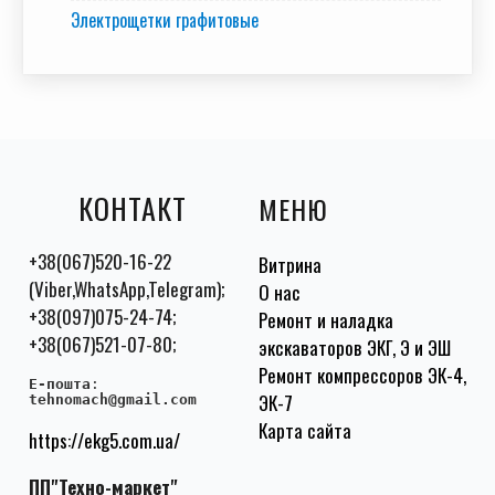
Электрощетки графитовые
КОНТАКТ
МЕНЮ
+38(067)520-16-22
Витрина
(Viber,WhatsApp,Telegram);
О нас
+38(097)075-24-74;
Ремонт и наладка
+38(067)521-07-80;
экскаваторов ЭКГ, Э и ЭШ
Ремонт компрессоров ЭК-4,
E-пошта
:
ЭК-7
tehnomach@gmail.com
Карта сайта
https://ekg5.com.ua/
ПП"Техно-маркет"