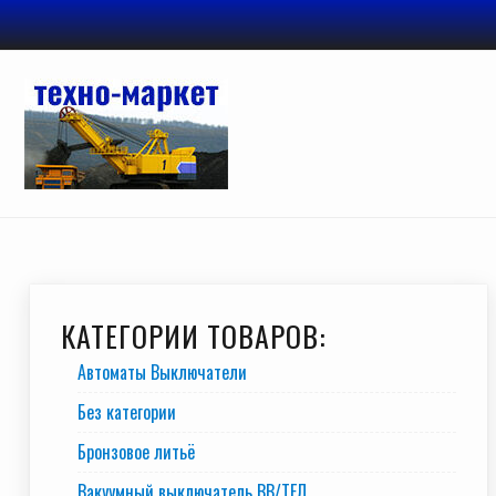
Перейти
к
содержимому
КАТЕГОРИИ ТОВАРОВ:
Автоматы Выключатели
Без категории
Бронзовое литьё
Вакуумный выключатель BB/TEЛ