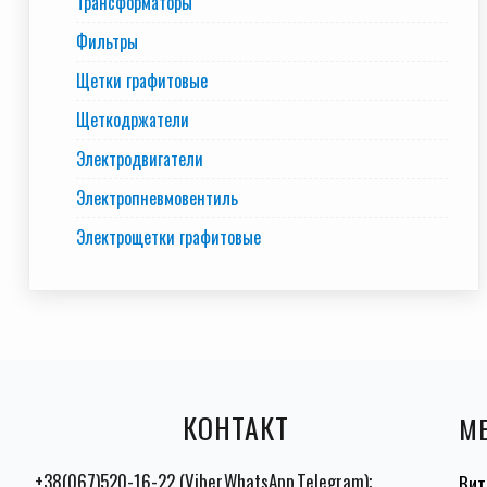
Трансформаторы
Фильтры
Щетки графитовые
Щеткодржатели
Электродвигатели
Электропневмовентиль
Электрощетки графитовые
КОНТАКТ
М
+38(067)520-16-22 (Viber,WhatsApp,Telegram);
Вит