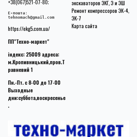
+38(067)521-07-80;
экскаваторов ЭКГ, Э и ЭШ
Ремонт компрессоров ЭК-4,
E-пошта
:
ЭК-7
tehnomach@gmail.com
Карта сайта
https://ekg5.com.ua/
ПП"Техно-маркет"
індекс: 25009 адреса:
м.Кропивницький,пров.Т
равневий 1
Пн.-Пт. с 8-00 до 17-00
Выходные
дни:суббота,воскресенье
.