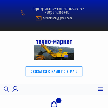
Перейти
к
+38(067)520-16-22;+38(097) 075-24-74 ;
содержимому
+38(067)521-07-80;
tehnomach@gmail.com
СВЯЗАТСЯ С НАМИ ПО E-MAIL